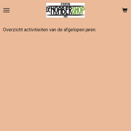
Ga
direct
naar
de
Overzicht activitieiten van de afgelopen jaren.
hoofdinhoud