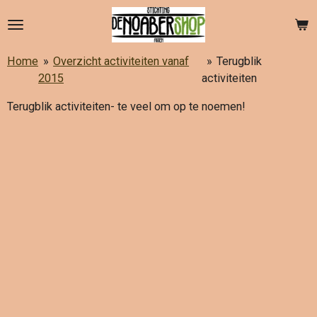
Ga
direct
naar
Home
»
Overzicht activiteiten vanaf
»
Terugblik
de
2015
activiteiten
hoofdinhoud
Terugblik activiteiten- te veel om op te noemen!