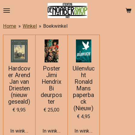
Ga
direct
naar
Home
»
Winkel
»
Boekwinkel
de
hoofdinhoud
Hardcov
Poster
Uilenvluc
er Arend
Jimi
ht
Jan van
Hendrix
Ronald
Driesten
Bi
Mans
(nieuw
deurpos
paperba
geseald)
ter
ck
(Nieuw)
€ 9,95
€ 25,00
€ 4,95
In winkelwagen
In winkelwagen
In winkelwagen